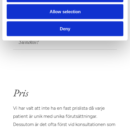
Vilka biverkningar kan man få av
Allow selection
Sunekos?
Deny
Vilka resultat kan jag förvänta
mig efter behandling med
Sunekos?
Pris
Vi har valt att inte ha en fast prislista då varje
patient är unik med unika förutsättningar.
Dessutom är det ofta först vid konsultationen som