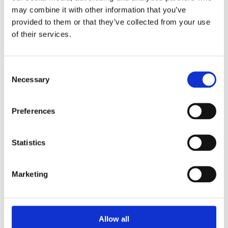
may combine it with other information that you’ve
provided to them or that they’ve collected from your use
of their services.
Vanliga frågor om sunekos
Consent
Necessary
Vad är Sunekos?
Selection
Hur kan jag bli av med mörka
Preferences
påsar under ögonen snabbt?
Statistics
Finns det salonger i närheten som
erbjuder behandling mot mörka
påsar under ögonen?
Marketing
Sunekos vs Profhilo – vad är
skillnaden?
Allow all