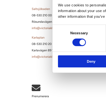
We use cookies to personalis
Bröst
Blogg
Saltsjöbaden
information about your use of
08-530 210 00
other information that you’ve
Preservé | Vävnadsbevarande kirurgi
Samarbeten
Rösundavägen 4 133 36 Saltsjöbaden
Mia Femtech | Vävnadsbevarande kirurgi
Filosofi
Consent
info@victoriakliniken.com
Necessary
Selection
Bröstförstoring
Karlaplan
08-530 210 20
Bröstförstoring med lyft
Karlavägen 89 115 22 Stockholm
Bröstförstoring med eget fett
info@victoriakliniken.com
Deny
Hybrid bröstförstoring
Övriga bröstbehandlingar

Prenumerera