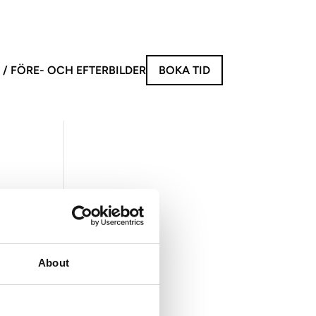
FÖRE- OCH EFTERBILDER
BOKA TID
invasiva behandlingar
behandlingar
 V
eus 8 | Radiofrekvensbehandling
e XL | Hårborttagning
sera
 Kropp
Ansikte
About
OM OSS