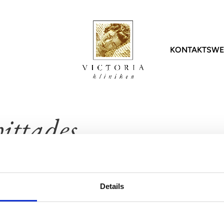
KONTAKT
SWE
onal
Injektioner
Hår
Statistik
Icke-
harles Randquist
Botox
DHI | Hårtransplantation
Statistik kroppen
Laser
Jessica Gahm
Fillers
PRP | Hår
Statistik patienter
Forma
hittades
Marie Jaeger
Profhilo
Statistik uppföljning
Morph
Hud
tina Rittri
Sunekos
Diolaz
örfina din sökning eller använd navigeringen ovan för att lokali
Ansiktsbehandlingar
Hannes Sigurjónsson
LPG |
PRP | Hud
g personal
LPG | 
Details
Kosmetisk tatuering
VANLIGA FRÅGOR
ZO Skin Health