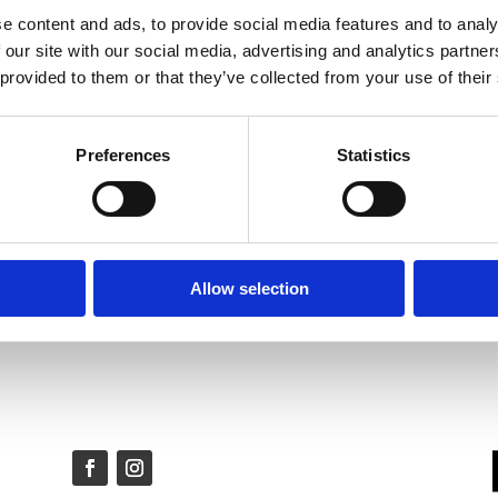
VANLIGA FRÅGOR
e content and ads, to provide social media features and to analy
Colorescience
 our site with our social media, advertising and analytics partn
 provided to them or that they’ve collected from your use of their
Våra behandlingar
Vad ingår?
F
Preferences
Statistics
Din operation
Frågor och svar
Om dina personuppgifter
Allow selection
Om bröstförstoring