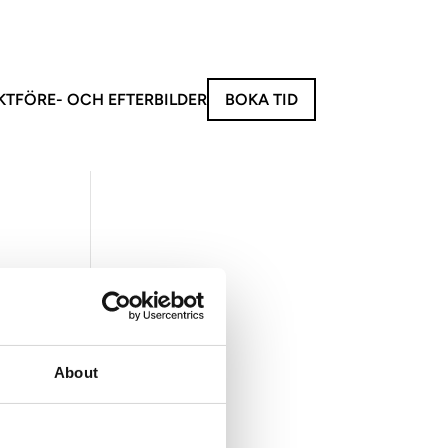
KT
FÖRE- OCH EFTERBILDER
BOKA TID
invasiva behandlingar
behandlingar
 V
eus 8 | Radiofrekvensbehandling
e XL | Hårborttagning
 Kropp
Ansikte
About