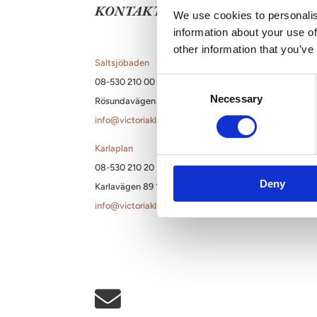
KONTAKT
We use cookies to personalis
Bröst
Blogg
information about your use of
other information that you’ve
Preservé | Vävnadsbevarande kirurgi
Samarbeten
Saltsjöbaden
Mia Femtech | Vävnadsbevarande kirurgi
Filosofi
Consent
08-530 210 00
Necessary
Selection
Rösundavägen 4 133 36 Saltsjöbaden
Bröstförstoring
info@victoriakliniken.com
Bröstförstoring med lyft
Karlaplan
Bröstförstoring med eget fett
08-530 210 20
Deny
Karlavägen 89 115 22 Stockholm
Hybrid bröstförstoring
info@victoriakliniken.com
Övriga bröstbehandlingar
