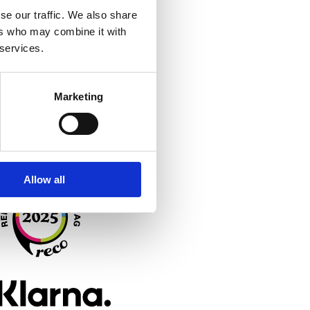
OM OSS
se our traffic. We also share
ers who may combine it with
 services.
Kliniken
ilosofi
Marketing
Blogg
Lagstiftning
Allow all