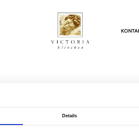
KONTA
onal
Injektioner
Hår
Statistik
Icke-
harles Randquist
Botox
DHI | Hårtransplantation
Statistik kroppen
Laser
Jessica Gahm
Fillers
PRP | Hår
Statistik patienter
Forma
Marie Jaeger
Profhilo
Statistik uppföljning
Morph
Hud
tina Rittri
Sunekos
Diolaz
Ansiktsbehandlingar
Hannes Sigurjónsson
LPG |
PRP | Hud
g personal
LPG | 
Details
Kosmetisk tatuering
ZO Skin Health