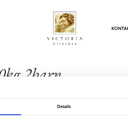
KONTA
onal
Injektioner
Hår
Statistik
Icke-
harles Randquist
Botox
DHI | Hårtransplantation
Statistik kroppen
Laser
Jessica Gahm
Fillers
PRP | Hår
Statistik patienter
Forma
0kg 2barn
Marie Jaeger
Profhilo
Statistik uppföljning
Morph
Hud
tina Rittri
Sunekos
Diolaz
Ansiktsbehandlingar
Hannes Sigurjónsson
LPG |
PRP | Hud
g personal
LPG | 
Details
Kosmetisk tatuering
ZO Skin Health