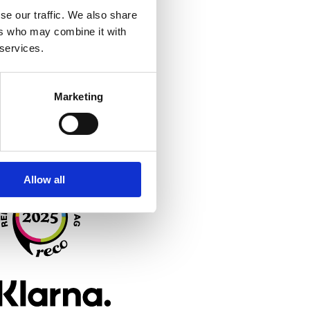
OM OSS
se our traffic. We also share
ers who may combine it with
 services.
Kliniken
ilosofi
Marketing
Blogg
Lagstiftning
Allow all