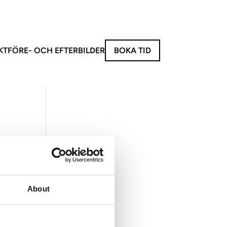
KT
FÖRE- OCH EFTERBILDER
BOKA TID
invasiva behandlingar
behandlingar
 V
eus 8 | Radiofrekvensbehandling
e XL | Hårborttagning
 Kropp
Ansikte
About