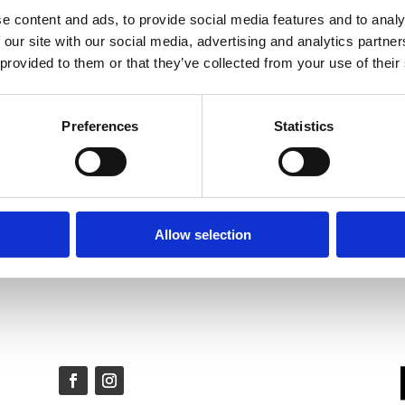
VANLIGA FRÅGOR
e content and ads, to provide social media features and to analy
Colorescience
 our site with our social media, advertising and analytics partn
 provided to them or that they’ve collected from your use of their
Våra behandlingar
Vad ingår?
F
Preferences
Statistics
Din operation
Frågor och svar
Om dina personuppgifter
Allow selection
Om bröstförstoring