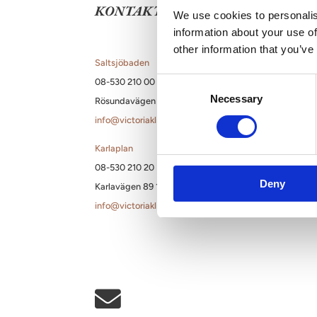
KONTAKT
We use cookies to personalis
Bröst
Blogg
information about your use of
other information that you’ve
Preservé | Vävnadsbevarande kirurgi
Samarbeten
Saltsjöbaden
Mia Femtech | Vävnadsbevarande kirurgi
Filosofi
Consent
08-530 210 00
Necessary
Selection
Rösundavägen 4 133 36 Saltsjöbaden
Bröstförstoring
info@victoriakliniken.com
Bröstförstoring med lyft
Karlaplan
Bröstförstoring med eget fett
08-530 210 20
Deny
Karlavägen 89 115 22 Stockholm
Hybrid bröstförstoring
info@victoriakliniken.com
Övriga bröstbehandlingar
