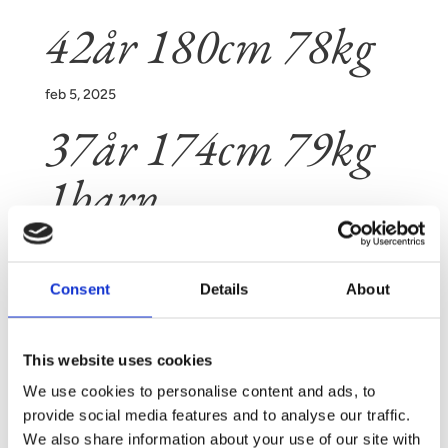
42år 180cm 78kg
feb 5, 2025
37år 174cm 79kg
1barn
feb 5, 2025
28år 172cm 85kg
Consent
Details
About
feb 5, 2025
This website uses cookies
« Äldre inlägg
We use cookies to personalise content and ads, to
provide social media features and to analyse our traffic.
KONTAKT
We also share information about your use of our site with