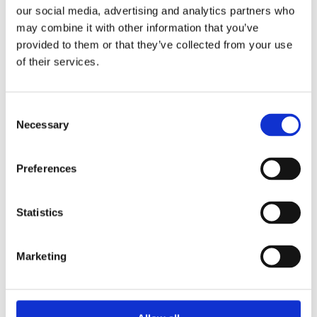
our social media, advertising and analytics partners who
may combine it with other information that you’ve
provided to them or that they’ve collected from your use
Saltsjöbaden
of their services.
08-530 210 00
Rösundavägen 4 133 36 Saltsjöbaden
info@victoriakliniken.com
Consent
Necessary
Selection
Karlaplan
08-530 210 20
Preferences
Karlavägen 89 115 22 Stockholm
info@victoriakliniken.com
Statistics
VANLIGA FRÅGOR
Marketing
Våra behandlingar
Vad ingår?