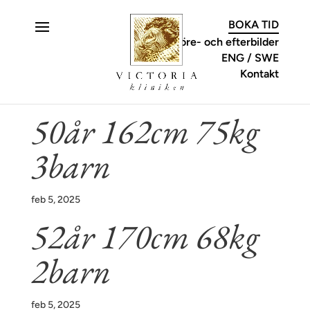
C
BOKA TID
Före- och efterbilder
ENG
SWE
Kontakt
50år 162cm 75kg
3barn
feb 5, 2025
52år 170cm 68kg
2barn
feb 5, 2025