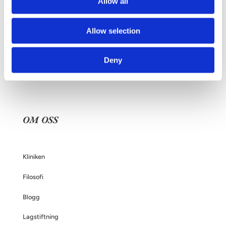
Allow all
Din operation
Allow selection
Frågor och svar
Om dina personuppgifter
Deny
Om bröstförstoring
OM OSS
Kliniken
Filosofi
Blogg
Lagstiftning