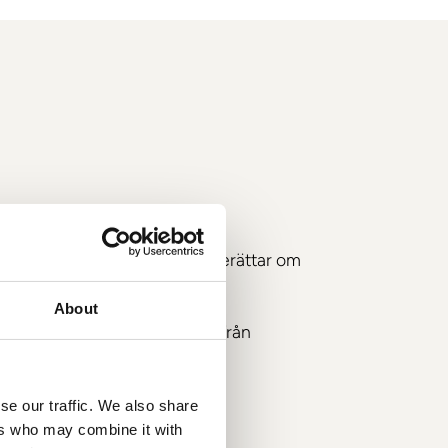
ättningar, diskuterar vi och berättar om
.
About
nde och placering, samt utifrån
lägsnas.
ur ingreppet går till.
se our traffic. We also share
ers who may combine it with