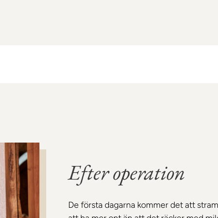
Efter operation
De första dagarna kommer det att stra
att ha mer ont än att det räcker med mil