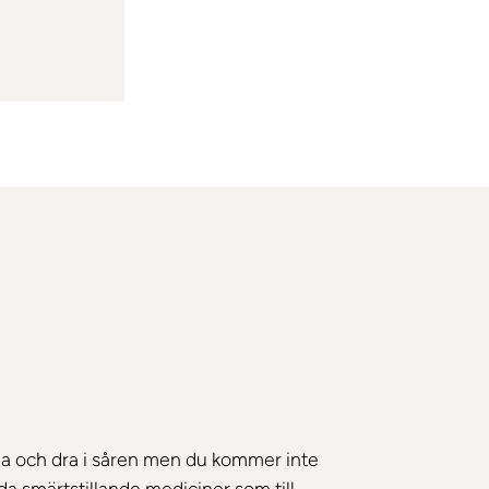
ma och dra i såren men du kommer inte
da smärtstillande mediciner som till