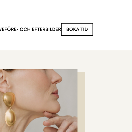
WE
FÖRE- OCH EFTERBILDER
BOKA TID
invasiva behandlingar
behandlingar
 V
eus 8 | Radiofrekvensbehandling
e XL | Hårborttagning
 Kropp
Ansikte