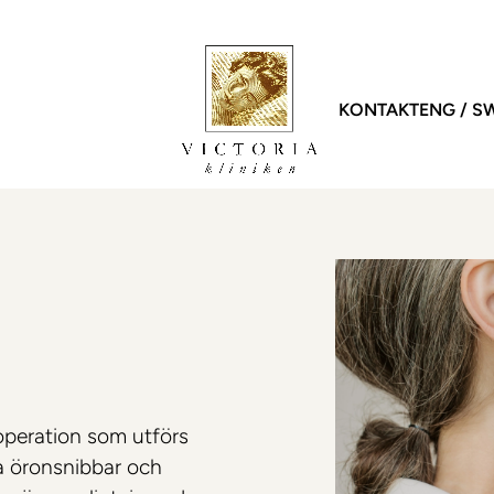
KONTAKT
ENG
S
onal
Injektioner
Hår
Statistik
Icke-
harles Randquist
Botox
DHI | Hårtransplantation
Statistik kroppen
Laser
Jessica Gahm
Fillers
PRP | Hår
Statistik patienter
Forma
Marie Jaeger
Profhilo
Statistik uppföljning
Morph
Hud
tina Rittri
Sunekos
Diolaz
Ansiktsbehandlingar
Hannes Sigurjónsson
LPG |
PRP | Hud
g personal
LPG | 
n operation som utförs
Kosmetisk tatuering
ra öronsnibbar och
ZO Skin Health