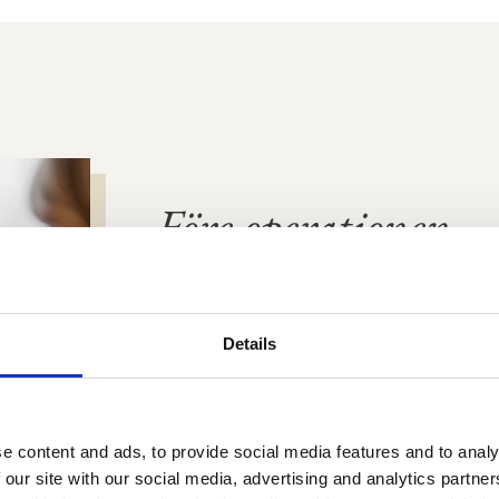
Före operationen
Beroende på patientens naturliga föruts
olika sätt att uppnå det bästa resultatet
Details
Bedömningen görs utifrån öronens utsee
mängden hud och brosk som behöver av
Vi berättar vidare om olika tekniker och h
e content and ads, to provide social media features and to analy
 our site with our social media, advertising and analytics partn