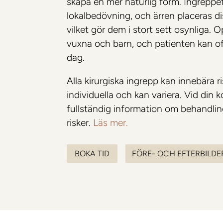
skapa en mer naturlig form. Ingreppet
lokalbedövning, och ärren placeras d
Bröst
Blogg
vilket gör dem i stort sett osynliga.
Preservé | Vävnadsbevarande kirurgi
Samarbeten
vuxna och barn, och patienten kan 
Mia Femtech | Vävnadsbevarande kirurgi
dag.
Filosofi
Bröstförstoring
Alla kirurgiska ingrepp kan innebära ri
Bröstförstoring med lyft
individuella och kan variera. Vid din 
fullständig information om behandli
Bröstförstoring med eget fett
risker.
Läs mer.
Hybrid bröstförstoring
Övriga bröstbehandlingar
BOKA TID
FÖRE- OCH EFTERBILDE