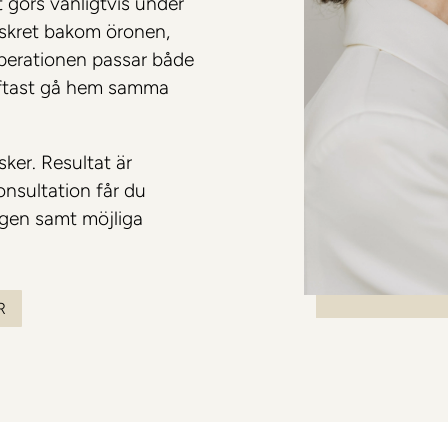
 görs vanligtvis under
iskret bakom öronen,
Colorescience
 Operationen passar både
oftast gå hem samma
sker. Resultat är
konsultation får du
ngen samt möjliga
R