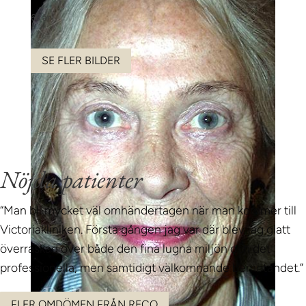
66 år
SE FLER BILDER
Nöjda patienter
“Man bli mycket väl omhändertagen när man kommer till
Victoriakliniken. Första gången jag var där blev jag glatt
överraskad över både den fina lugna miljön och det
professionella, men samtidigt välkomnande bemötandet.”
FLER OMDÖMEN FRÅN RECO