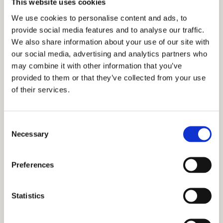
This website uses cookies
Efter en
We use cookies to personalise content and ads, to
provide social media features and to analyse our traffic.
ögonlocksplastik
We also share information about your use of our site with
our social media, advertising and analytics partners who
may combine it with other information that you’ve
provided to them or that they’ve collected from your use
Efter operationen sker ett återbesök inom en
of their services.
vecka på kliniken. De första dagarna kan såren
kännas strama, men smärtan är mild och kan oftast
Consent
hanteras med receptfria smärtstillande läkemedel,
Necessary
Selection
som Alvedon. Ärr efter ögonlocksplastik brukar
blekna fint och bli till små vita streck över tid. Vid
Preferences
eventuella komplikationer, som knöligt ärr efter
ögonlocksplastik, erbjuder vi eftervård för att
hjälpa dig att uppnå bästa möjliga resultat.
Statistics
Det slutliga resultatet av din ögonlocksplastik syns