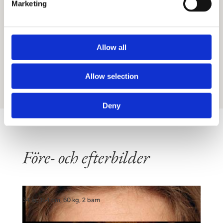
Marketing
vanligtvis efter tre till sex månader. Många
patienter upplever en tydlig föryngring av
ögonlocken och känner sig piggare.
Allow all
BOKA KONSULTATION
Allow selection
Deny
Före- och efterbilder
34 år, 164 cm, 60 kg, 2 barn