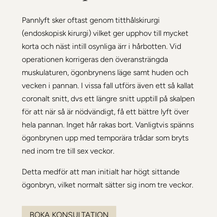
Pannlyft sker oftast genom titthålskirurgi
(endoskopisk kirurgi) vilket ger upphov till mycket
korta och näst intill osynliga ärr i hårbotten. Vid
operationen korrigeras den överansträngda
muskulaturen, ögonbrynens läge samt huden och
vecken i pannan. I vissa fall utförs även ett så kallat
coronalt snitt, dvs ett längre snitt upptill på skalpen
för att när så är nödvändigt, få ett bättre lyft över
hela pannan. Inget hår rakas bort. Vanligtvis spänns
ögonbrynen upp med temporära trådar som bryts
ned inom tre till sex veckor.
Detta medför att man initialt har högt sittande
ögonbryn, vilket normalt sätter sig inom tre veckor.
BOKA KONSULTATION