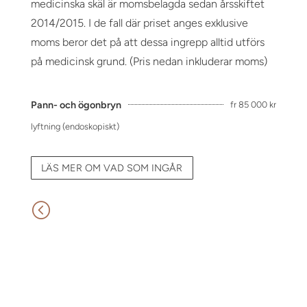
medicinska skäl är momsbelagda sedan årsskiftet
2014/2015. I de fall där priset anges exklusive
moms beror det på att dessa ingrepp alltid utförs
på medicinsk grund. (Pris nedan inkluderar moms)
Pann- och ögonbryn
fr 85 000 kr
lyftning (endoskopiskt)
LÄS MER OM VAD SOM INGÅR
<