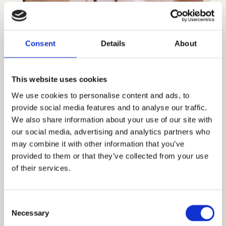
Consent
Details
About
This website uses cookies
We use cookies to personalise content and ads, to
provide social media features and to analyse our traffic.
We also share information about your use of our site with
Efter operation
our social media, advertising and analytics partners who
may combine it with other information that you’ve
provided to them or that they’ve collected from your use
Återbesök sker en och två veckor tillsammans med
of their services.
din plastikkirurg på kliniken. Efter operationen får
man vanligtvis ärr som är väldigt diskreta, oftast
Consent
bleknar ärren fint och bli till små tunna vita streck.
Necessary
Selection