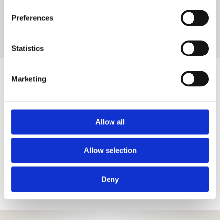
BOKA KONSULTATION
Preferences
Statistics
Marketing
Resultat
Allow all
Det slutliga resultatet av ett pannlyft eller
ögonbrynslyft syns vanligtvis inom tre till sex
Allow selection
månader, med minskade rynkor och en fräsch
panna. För att se exempel på förändringar kan du
Deny
titta på våra rynkor i pannan före och efter-bilder.